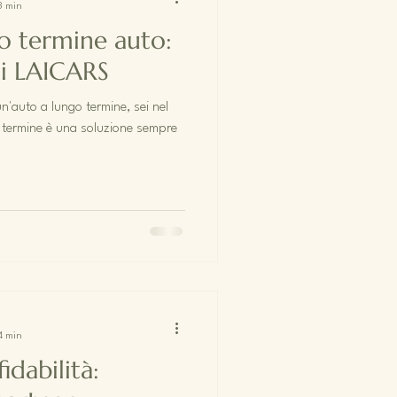
 3 min
o termine auto:
 di LAICARS
n'auto a lungo termine, sei nel
o termine è una soluzione sempre
 4 min
idabilità: