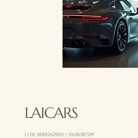
LAICARS
(+39) 3888262500 / 0638387291